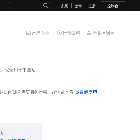
备案
登录
注册
控制台
产品文档
计费说明
产品控制台
域，仅适用于中国站。
则超出的部分需要另外付费。详情请查看
免费额度
用。