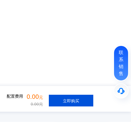
联
系
销
售
0.00
配置费用
元
立即购买
0.00
元
中国站