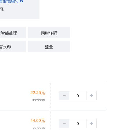
资源包续订
扣。
体智能处理
闲时转码
盲水印
流量
22.25
元
25.00
元
44.00
元
50.00
元