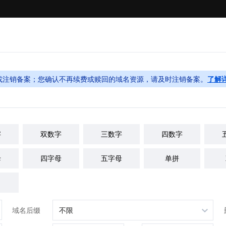
或注销备案；您确认不再续费或赎回的域名资源，请及时注销备案。
了解
字
双数字
三数字
四数字
母
四字母
五字母
单拼
域名后缀
不限