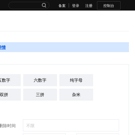
备案
登录
注册
控制台
详情
五数字
六数字
纯字母
双拼
三拼
杂米
删除时间