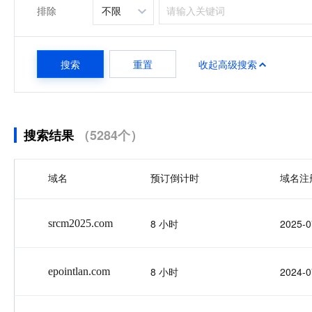
排除
不限
收起高级搜索
搜索
重置
搜索结果
（5284个）
域名
预订倒计时
域名注
8 小时
2025-0
srcm2025.com
8 小时
2024-0
epointlan.com