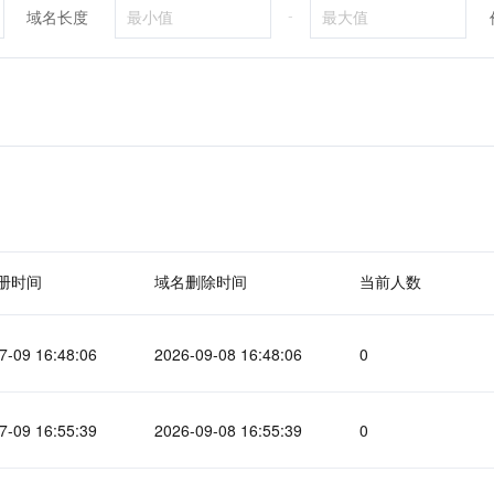
-
域名长度
册时间
域名删除时间
当前人数
7-09 16:48:06
2026-09-08 16:48:06
0
7-09 16:55:39
2026-09-08 16:55:39
0