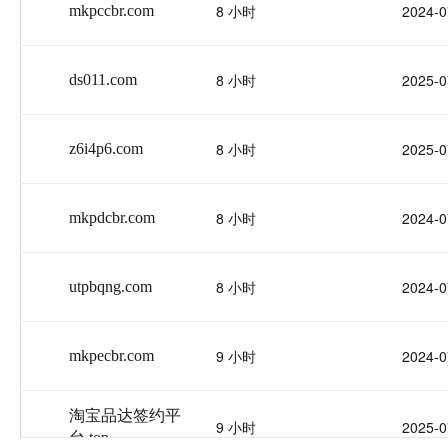
8 小时
2024-0
mkpccbr.com
8 小时
2025-0
ds011.com
8 小时
2025-0
z6i4p6.com
8 小时
2024-0
mkpdcbr.com
8 小时
2024-0
utpbqng.com
9 小时
2024-0
mkpecbr.com
淘宝品达签约平
9 小时
2025-0
台.top