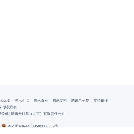
7-09 17:56:16
2026-09-08 17:56:16
0
7-09 17:56:16
2026-09-08 17:56:16
0
7-09 17:56:16
2026-09-08 17:56:16
0
7-09 17:56:16
2026-09-08 17:56:16
0
7-09 18:11:36
2026-09-08 18:11:36
0
讯优图
腾讯企点
腾讯微云
腾讯文档
腾讯电子签
友情链接
 腾讯云 版权所有
限公司 | 腾讯云计算（北京）有限责任公司
7-09 18:11:53
2026-09-08 18:11:53
0
9
粤公网安备44030502008569号
8762号
|
域名注册服务机构许可:
京D3-20230006
|
增值电信业务经营许可证：B1.B2-2