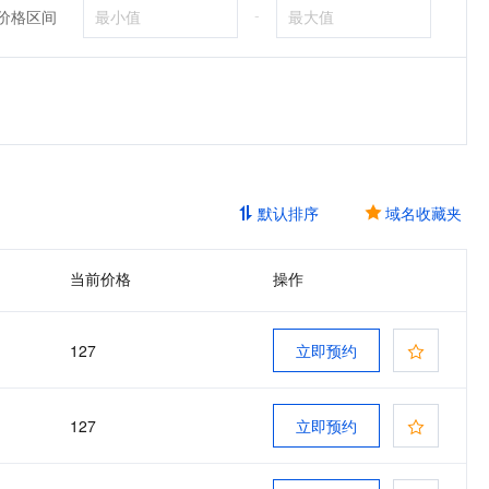
-
价格区间
默认排序
域名收藏夹
当前价格
操作
127
立即预约
127
立即预约